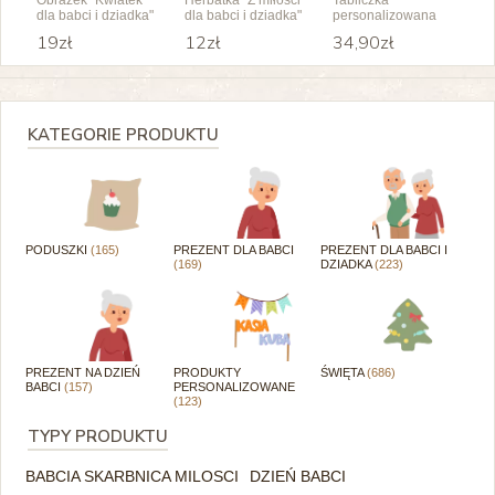
Obrazek "Kwiatek
Herbatka "Z miłości
Tabliczka
dla babci i dziadka"
dla babci i dziadka"
personalizowana
"Dzierganie"
19zł
12zł
34,90zł
KATEGORIE PRODUKTU
PODUSZKI
(165)
PREZENT DLA BABCI
PREZENT DLA BABCI I
(169)
DZIADKA
(223)
PREZENT NA DZIEŃ
PRODUKTY
ŚWIĘTA
(686)
BABCI
(157)
PERSONALIZOWANE
(123)
TYPY PRODUKTU
BABCIA SKARBNICA MILOSCI
DZIEŃ BABCI