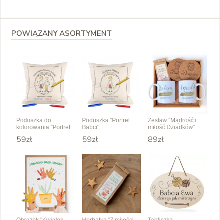
POWIĄZANY ASORTYMENT
Poduszka do
Poduszka "Portret
Zestaw "Mądrość i
kolorowania "Portret
Babci"
miłość Dziadków"
babci i dziadka"
59zł
59zł
89zł