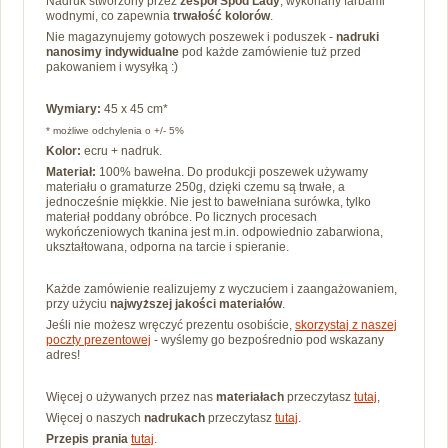
Nadruk stworzony przez
zespół Spod Lady
, wykonany farbami
wodnymi, co zapewnia
trwałość kolorów
.
Nie magazynujemy gotowych poszewek i poduszek -
nadruki
nanosimy
indywidualne
pod każde zamówienie tuż przed
pakowaniem i wysyłką :)
Wymiary:
45 x 45 cm*
* możliwe odchylenia o +/- 5%
Kolor:
ecru + nadruk.
Materiał:
100% bawełna.
Do produkcji poszewek używamy
materiału o gramaturze 250g, dzięki czemu są trwałe, a
jednocześnie miękkie.
Nie jest to bawełniana surówka, tylko
materiał poddany obróbce. Po
licznych procesach
wykończeniowych tkanina jest m.in. odpowiednio zabarwiona,
ukształtowana, odporna na tarcie i spieranie.
Każde zamówienie realizujemy z wyczuciem i zaangażowaniem,
przy użyciu
najwyższej jakości materiałów
.
Jeśli nie możesz wręczyć prezentu osobiście,
skorzystaj z naszej
poczty prezentowej
- wyślemy go bezpośrednio pod wskazany
adres!
Więcej o używanych przez nas
materiałach
przeczytasz
tutaj
,
Więcej o naszych
nadrukach
przeczytasz
tutaj
.
Przepis prania
tutaj
.