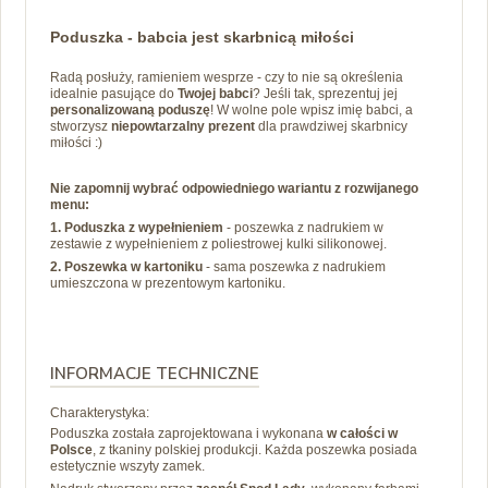
Poduszka - babcia jest skarbnicą miłości
Radą posłuży, ramieniem wesprze - czy to nie są określenia
idealnie pasujące do
Twojej babci
? Jeśli tak, sprezentuj jej
personalizowaną poduszę
! W wolne pole wpisz imię babci, a
stworzysz
niepowtarzalny prezent
dla prawdziwej skarbnicy
miłości :)
Nie zapomnij wybrać odpowiedniego wariantu z rozwijanego
menu:
1. Poduszka z wypełnieniem
- poszewka z nadrukiem w
zestawie z wypełnieniem z poliestrowej kulki silikonowej.
2. Poszewka w kartoniku
- sama poszewka z nadrukiem
umieszczona w prezentowym kartoniku.
INFORMACJE TECHNICZNE
Charakterystyka:
Poduszka została zaprojektowana i wykonana
w całości w
Polsce
, z tkaniny polskiej produkcji. Każda poszewka posiada
estetycznie wszyty zamek.