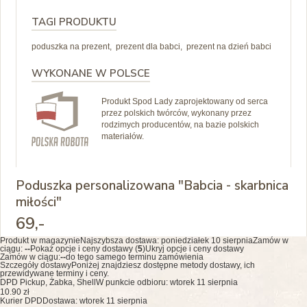
TAGI PRODUKTU
poduszka na prezent, prezent dla babci, prezent na dzień babci
WYKONANE W POLSCE
Produkt Spod Lady zaprojektowany od serca
przez polskich twórców, wykonany przez
rodzimych producentów, na bazie polskich
materiałów.
Poduszka personalizowana "Babcia - skarbnica
miłości"
69
,-
Produkt w magazynie
Najszybsza dostawa:
poniedziałek 10 sierpnia
Zamów w
ciągu:
--
Pokaż opcje i ceny dostawy (
5
)
Ukryj opcje i ceny dostawy
Zamów w ciągu:
--
do tego samego terminu zamówienia
Szczegóły dostawy
Poniżej znajdziesz dostępne metody dostawy, ich
przewidywane terminy i ceny.
DPD Pickup, Żabka, Shell
W punkcie odbioru: wtorek 11 sierpnia
10.90 zł
Kurier DPD
Dostawa: wtorek 11 sierpnia