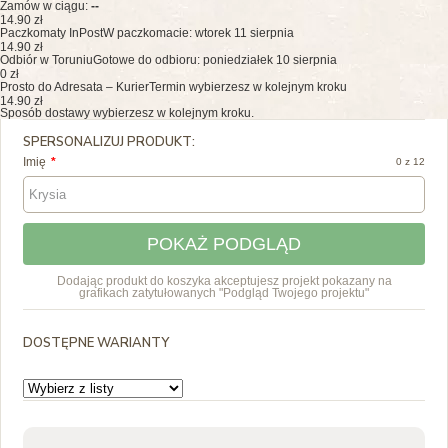
Zamów w ciągu:
--
14.90 zł
Paczkomaty InPost
W paczkomacie: wtorek 11 sierpnia
14.90 zł
Odbiór w Toruniu
Gotowe do odbioru: poniedziałek 10 sierpnia
0 zł
Prosto do Adresata – Kurier
Termin wybierzesz w kolejnym kroku
14.90 zł
Sposób dostawy wybierzesz w kolejnym kroku.
SPERSONALIZUJ PRODUKT:
Imię
0 z 12
POKAŻ PODGLĄD
Dodając produkt do koszyka akceptujesz projekt pokazany na
grafikach zatytułowanych "Podgląd Twojego projektu"
DOSTĘPNE WARIANTY