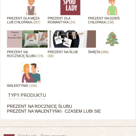
PREZENT DLA MĘŻA
PREZENT DLA
PREZENT NA DZIEŃ
LUB CHŁOPAKA
(287)
ROMANTYKA
(24)
CHŁOPAKA
(238)
PREZENT NA
PREZENT NA ŚLUB
ŚWIĘTA
(686)
ROCZNICĘ ŚLUBU
(74)
(68)
WALENTYNKI
(106)
TYPY PRODUKTU
PREZENT NA ROCZNICĘ ŚLUBU
PREZENT NA WALENTYNKI
CZASEM LUBI SIE