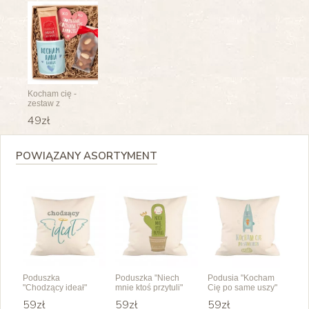
Kocham cię -
zestaw z
kubkiem dla Niej
49zł
lub dla Niego
POWIĄZANY ASORTYMENT
Poduszka
Poduszka "Niech
Podusia "Kocham
"Chodzący ideał"
mnie ktoś przytuli"
Cię po same uszy"
59zł
59zł
59zł