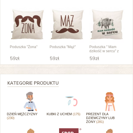
Poduszka "Żona"
Poduszka "Mąż"
Poduszka " Mam
dzikość w sercu" z
dzikiem
59zł
59zł
59zł
KATEGORIE PRODUKTU
DZIEŃ MĘŻCZYZNY
KUBKI Z UCHEM
(175)
PREZENT DLA
(230)
DZIEWCZYNY LUB
ŻONY
(281)