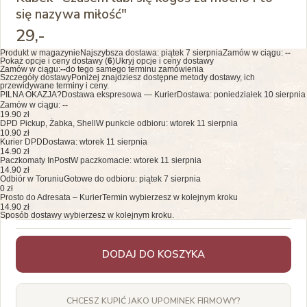
się nazywa miłość"
29
,-
Produkt w magazynie
Najszybsza dostawa:
piątek 7 sierpnia
Zamów w ciągu:
--
Pokaż opcje i ceny dostawy (
6
)
Ukryj opcje i ceny dostawy
Zamów w ciągu:
--
do tego samego terminu zamówienia
Szczegóły dostawy
Poniżej znajdziesz dostępne metody dostawy, ich
przewidywane terminy i ceny.
PILNA OKAZJA?
Dostawa ekspresowa — Kurier
Dostawa: poniedziałek 10 sierpnia
Zamów w ciągu:
--
19.90 zł
DPD Pickup, Żabka, Shell
W punkcie odbioru: wtorek 11 sierpnia
10.90 zł
Kurier DPD
Dostawa: wtorek 11 sierpnia
14.90 zł
Paczkomaty InPost
W paczkomacie: wtorek 11 sierpnia
14.90 zł
Odbiór w Toruniu
Gotowe do odbioru: piątek 7 sierpnia
0 zł
Prosto do Adresata – Kurier
Termin wybierzesz w kolejnym kroku
14.90 zł
Sposób dostawy wybierzesz w kolejnym kroku.
DODAJ DO KOSZYKA
CHCESZ KUPIĆ JAKO UPOMINEK FIRMOWY?