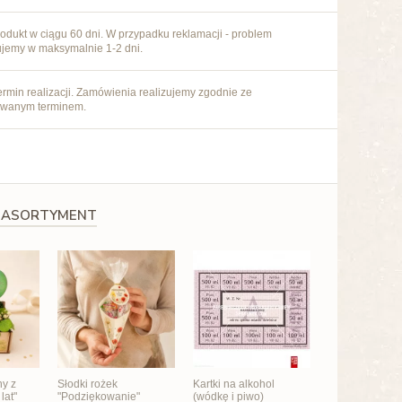
odukt w ciągu 60 dni. W przypadku reklamacji - problem
ujemy w maksymalnie 1-2 dni.
rmin realizacji. Zamówienia realizujemy zgodnie ze
owanym terminem.
 ASORTYMENT
ny z
Słodki rożek
Kartki na alkohol
lat"
"Podziękowanie"
(wódkę i piwo)