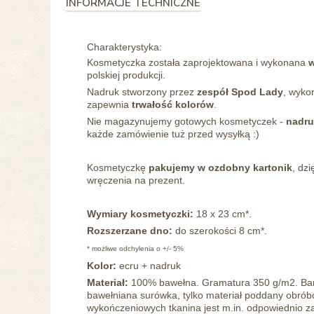
INFORMACJE TECHNICZNE
Charakterystyka:
Kosmetyczka została zaprojektowana i wykonana
w
polskiej produkcji.
Nadruk stworzony przez
zespół Spod Lady
, wyko
zapewnia
trwałość kolorów
.
Nie magazynujemy gotowych kosmetyczek -
nadru
każde zamówienie tuż przed wysyłką :)
Kosmetyczkę
pakujemy
w ozdobny kartonik
, dz
wręczenia na prezent.
Wymiary kosmetyczki:
18 x 23 cm*.
Rozszerzane dno:
do szerokości 8 cm*.
* możliwe odchylenia o +/- 5%
Kolor:
ecru + nadruk
Materiał:
100% bawełna. Gramatura 350 g/m2. Bardzo
bawełniana surówka, tylko materiał poddany obró
wykończeniowych tkanina jest m.in. odpowiednio z