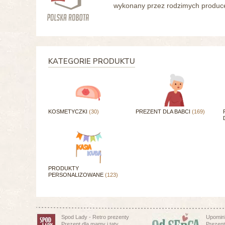
wykonany przez rodzimych producen
KATEGORIE PRODUKTU
KOSMETYCZKI
(30)
PREZENT DLA BABCI
(169)
PRODUKTY
PERSONALIZOWANE
(123)
Spod Lady - Retro prezenty
Upomink
Prezent dla mamy i taty
Prezent