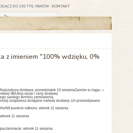
OŁĄCZ DO 130 TYS. FANÓW
KONTAKT
Koszyk pusty
a z imieniem "100% wdzięku, 0%
Najszybsza dostawa:
poniedziałek 10 sierpnia
Zamów w ciągu:
--
ostawy (
5
)
Ukryj opcje i ceny dostawy
tego samego terminu zamówienia
niżej znajdziesz dostępne metody dostawy, ich przewidywane
hell
W punkcie odbioru: wtorek 11 sierpnia
wtorek 11 sierpnia
paczkomacie: wtorek 11 sierpnia