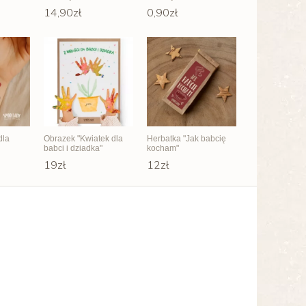
14,90zł
0,90zł
dla
Obrazek "Kwiatek dla
Herbatka "Jak babcię
babci i dziadka"
kocham"
19zł
12zł