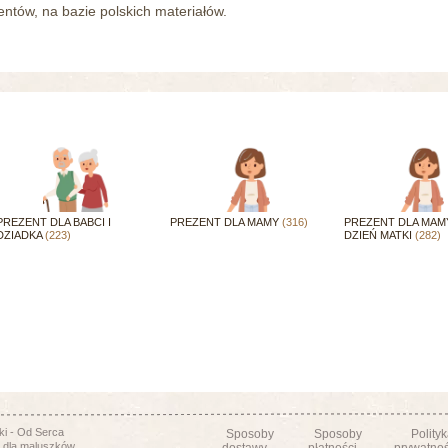
tów, na bazie polskich materiałów.
PREZENT DLA BABCI I
PREZENT DLA MAMY
(316)
PREZENT DLA MAM
DZIADKA
(223)
DZIEŃ MATKI
(282)
i - Od Serca
Sposoby
Sposoby
Polity
 dla maluszków