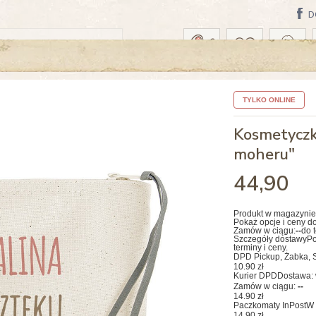
D
A: PONIEDZIAŁEK, 10 SIERPNIA
TYLKO ONLINE
Kosmetyczk
moheru"
44
,90
Produkt w magazynie
Pokaż opcje i ceny d
Zamów w ciągu:
--
do 
Szczegóły dostawy
Po
terminy i ceny.
DPD Pickup, Żabka, S
10.90 zł
Kurier DPD
Dostawa: 
Zamów w ciągu:
--
14.90 zł
Paczkomaty InPost
W 
14.90 zł