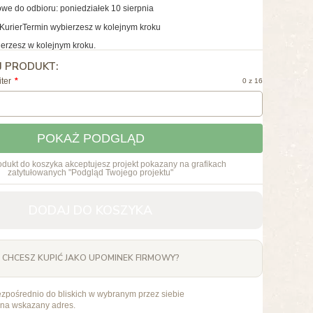
we do odbioru: poniedziałek 10 sierpnia
Kurier
Termin wybierzesz w kolejnym kroku
erzesz w kolejnym kroku.
J PRODUKT:
iter
0 z 16
POKAŻ PODGLĄD
dukt do koszyka akceptujesz projekt pokazany na grafikach
zatytułowanych "Podgląd Twojego projektu"
DODAJ DO KOSZYKA
CHCESZ KUPIĆ JAKO UPOMINEK FIRMOWY?
ezpośrednio do bliskich w wybranym przez siebie
 na wskazany adres.