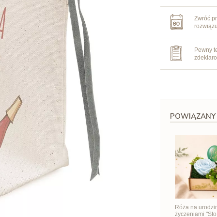
Zwróć pr
rozwiąz
Pewny te
zdeklar
POWIĄZANY
Róża na urodzi
życzeniami "Sto 