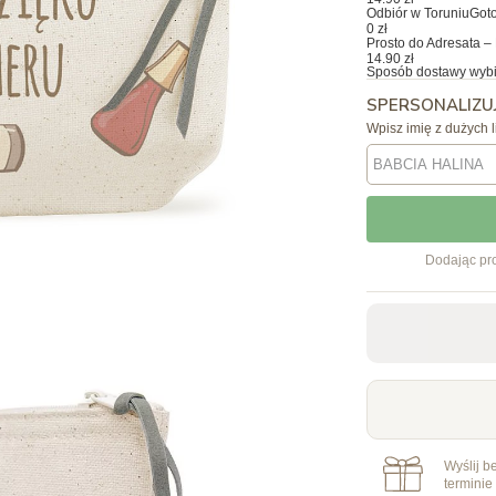
Odbiór w Toruniu
Goto
0 zł
Prosto do Adresata – 
14.90 zł
Sposób dostawy wybi
SPERSONALIZU
Wpisz imię z dużych l
Dodając pro
Wyślij b
terminie