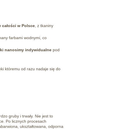
 całości w Polsce
, z tkaniny
nany farbami wodnymi, co
ki nanosimy
indywidualne
pod
ięki któremu od razu nadaje się do
 gruby i trwały. Nie jest to
bce. Po
licznych procesach
abarwiona, ukształtowana, odporna