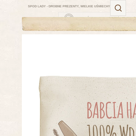
SPOD LADY - DROBNE PREZENTY, WIELKIE UŚMIECHY
ZAMÓW TERAZ — NAJBLIŻSZA DOSTAW