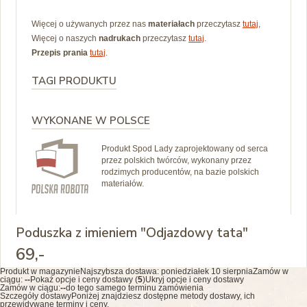
Więcej o używanych przez nas
materiałach
przeczytasz
tutaj
,
Więcej o naszych
nadrukach
przeczytasz
tutaj
.
Przepis prania
tutaj
.
TAGI PRODUKTU
WYKONANE W POLSCE
Produkt Spod Lady zaprojektowany od serca
przez polskich twórców, wykonany przez
rodzimych producentów, na bazie polskich
materiałów.
Poduszka z imieniem "Odjazdowy tata"
69
,-
Produkt w magazynie
Najszybsza dostawa:
poniedziałek 10 sierpnia
Zamów w
ciągu:
--
Pokaż opcje i ceny dostawy (
5
)
Ukryj opcje i ceny dostawy
Zamów w ciągu:
--
do tego samego terminu zamówienia
Szczegóły dostawy
Poniżej znajdziesz dostępne metody dostawy, ich
przewidywane terminy i ceny.