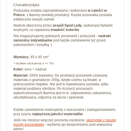
Charakterystyka:
Poduszka została zaprojektowana i wykonana
w całości w
Polsce
, z tkaniny polskiej produkcji. Każda poszewka posiada
estetycznie wszyty zamek.
Nadruk stworzony przez
zespół Spod Lady
, wykonany farbami
wodnymi, co zapewnia
trwałość kolorów
.
Nie magazynujemy gotowych poszewek i poduszek -
nadruki
nanosimy
indywidualne
pod każde zamówienie tuż przed
pakowaniem i wysyłką :)
Wymiary:
45 x 45 cm*
* możliwe odchylenia o +/- 5%
Kolor:
ecru + nadruk.
Materiał:
100% bawełna.
Do produkcji poszewek używamy
materiału o gramaturze 250g, dzięki czemu są trwałe, a
jednocześnie miękkie.
Nie jest to bawełniana surówka, tylko
materiał poddany obróbce. Po
licznych procesach
wykończeniowych tkanina jest m.in. odpowiednio zabarwiona,
ukształtowana, odporna na tarcie i spieranie.
Każde zamówienie realizujemy z wyczuciem i zaangażowaniem,
przy użyciu
najwyższej jakości materiałów
.
Jeśli nie możesz wręczyć prezentu osobiście,
skorzystaj z naszej
poczty prezentowej
- wyślemy go bezpośrednio pod wskazany
adres!