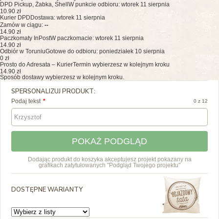
DPD Pickup, Żabka, Shell
W punkcie odbioru: wtorek 11 sierpnia
10.90 zł
Kurier DPD
Dostawa: wtorek 11 sierpnia
Zamów w ciągu:
--
14.90 zł
Paczkomaty InPost
W paczkomacie: wtorek 11 sierpnia
14.90 zł
Odbiór w Toruniu
Gotowe do odbioru: poniedziałek 10 sierpnia
0 zł
Prosto do Adresata – Kurier
Termin wybierzesz w kolejnym kroku
14.90 zł
Sposób dostawy wybierzesz w kolejnym kroku.
SPERSONALIZUJ PRODUKT:
Podaj tekst
0 z 12
POKAŻ PODGLĄD
Dodając produkt do koszyka akceptujesz projekt pokazany na
grafikach zatytułowanych "Podgląd Twojego projektu"
DOSTĘPNE WARIANTY