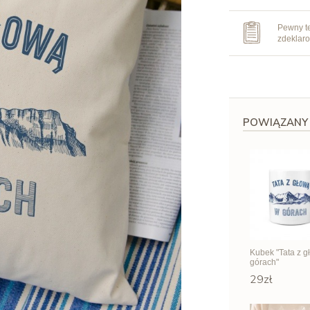
Pewny te
zdeklar
POWIĄZANY
Kubek "Tata z 
górach"
29zł