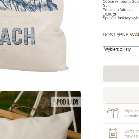
Odbiór w Toruniu
Goto
0 zł
Prosto do Adresata – 
14.90 zł
Sposób dostawy wybi
DOSTĘPNE WA
Wyślij b
terminie
Zwróć pr
rozwiąz