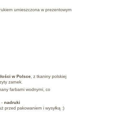
rukiem umieszczona w prezentowym
łości w Polsce
, z tkaniny polskiej
zyty zamek.
nany farbami wodnymi, co
 -
nadruki
ż przed pakowaniem i wysyłką :)