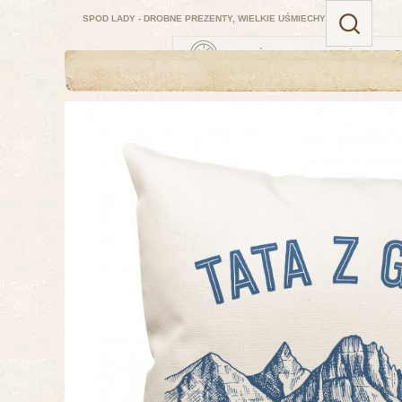
SPOD LADY - DROBNE PREZENTY, WIELKIE UŚMIECHY
ZAMÓW TERAZ — NAJBLIŻSZA DOSTA