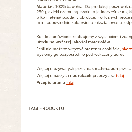
Materiał:
100% bawełna.
Do produkcji poszewek u
250g, dzięki czemu są trwałe, a jednocześnie miękk
tylko materiał poddany obróbce. Po
licznych proce
m.in. odpowiednio zabarwiona, ukształtowana, odpor
Każde zamówienie realizujemy z wyczuciem i zaa
użyciu
najwyższej jakości materiałów
.
Jeśli nie możesz wręczyć prezentu osobiście,
skorz
wyślemy go bezpośrednio pod wskazany adres!
Więcej o używanych przez nas
materiałach
przecz
Więcej o naszych
nadrukach
przeczytasz
tutaj
.
Przepis prania
tutaj
.
TAGI PRODUKTU