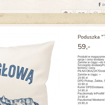
D
WA: DZISIAJ
Poduszka "
59
,-
Produkt w magazynie
opcje i ceny dostawy 
Zamów w ciągu:
--
do 
Szczegóły dostawy
Po
terminy i ceny.
PILNA OKAZJA?
Dost
Zamów w ciągu:
--
19.90 zł
DPD Pickup, Żabka, S
10.90 zł
Kurier DPD
Dostawa: 
14.90 zł
Paczkomaty InPost
W 
14.90 zł
Paczkomat Weekend 
19.90 zł