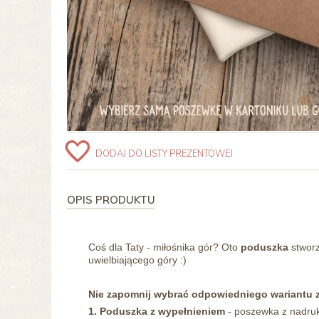
DODAJ DO LISTY PREZENTOWEJ
OPIS PRODUKTU
Coś dla Taty - miłośnika gór? Oto
poduszka
stwor
uwielbiającego góry :)
Nie zapomnij wybrać odpowiedniego wariantu 
1. Poduszka z wypełnieniem
- poszewka z nadruk