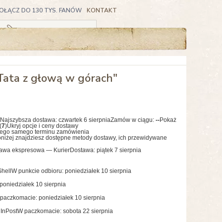
OŁĄCZ DO 130 TYS. FANÓW
KONTAKT
Koszyk pusty
Tata z głową w górach"
Najszybsza dostawa:
czwartek 6 sierpnia
Zamów w ciągu:
--
Pokaż
(
7
)
Ukryj opcje i ceny dostawy
tego samego terminu zamówienia
niżej znajdziesz dostępne metody dostawy, ich przewidywane
awa ekspresowa — Kurier
Dostawa: piątek 7 sierpnia
hell
W punkcie odbioru: poniedziałek 10 sierpnia
poniedziałek 10 sierpnia
paczkomacie: poniedziałek 10 sierpnia
InPost
W paczkomacie: sobota 22 sierpnia