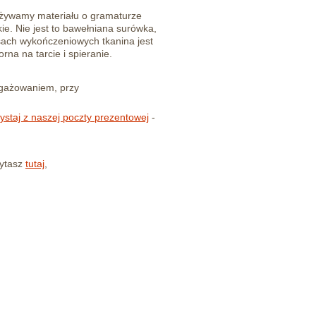
żywamy materiału o gramaturze
ie.
Nie jest to bawełniana surówka,
sach wykończeniowych tkanina jest
na na tarcie i spieranie.
ngażowaniem, przy
ystaj z naszej poczty prezentowej
-
ytasz
tutaj
,