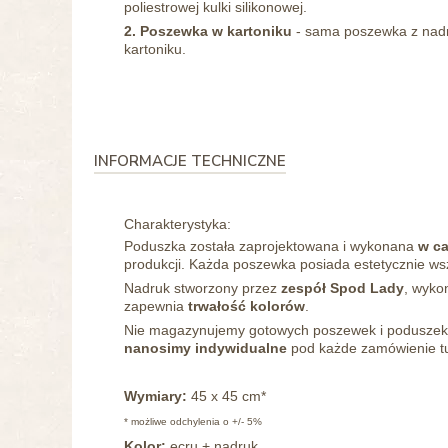
poliestrowej kulki silikonowej.
2. Poszewka w kartoniku
- sama poszewka z nad
kartoniku.
INFORMACJE TECHNICZNE
Charakterystyka:
Poduszka została zaprojektowana i wykonana
w ca
produkcji. Każda poszewka posiada estetycznie ws
Nadruk stworzony przez
zespół Spod Lady
, wyko
zapewnia
trwałość kolorów
.
Nie magazynujemy gotowych poszewek i poduszek
nanosimy
indywidualne
pod każde zamówienie tu
Wymiary:
45 x 45 cm*
* możliwe odchylenia o +/- 5%
Kolor:
ecru + nadruk.