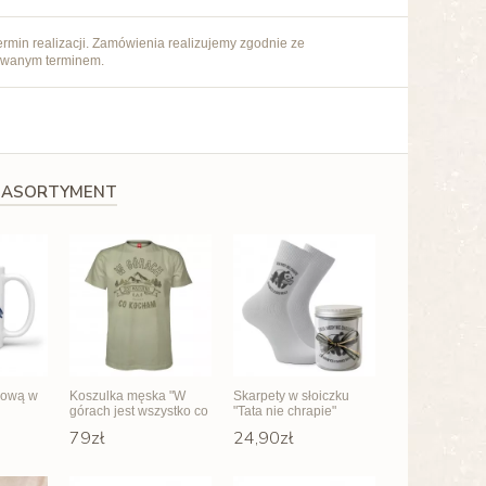
rmin realizacji. Zamówienia realizujemy zgodnie ze
owanym terminem.
 ASORTYMENT
głową w
Koszulka męska "W
Skarpety w słoiczku
górach jest wszystko co
"Tata nie chrapie"
kocham"
79zł
24,90zł