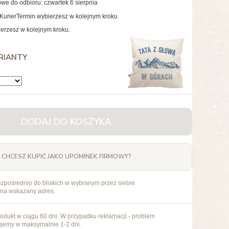
we do odbioru: czwartek 6 sierpnia
Kurier
Termin wybierzesz w kolejnym kroku
erzesz w kolejnym kroku.
RIANTY
DODAJ DO KOSZYKA
CHCESZ KUPIĆ JAKO UPOMINEK FIRMOWY?
ezpośrednio do bliskich w wybranym przez siebie
 na wskazany adres.
odukt w ciągu 60 dni. W przypadku reklamacji - problem
ujemy w maksymalnie 1-2 dni.