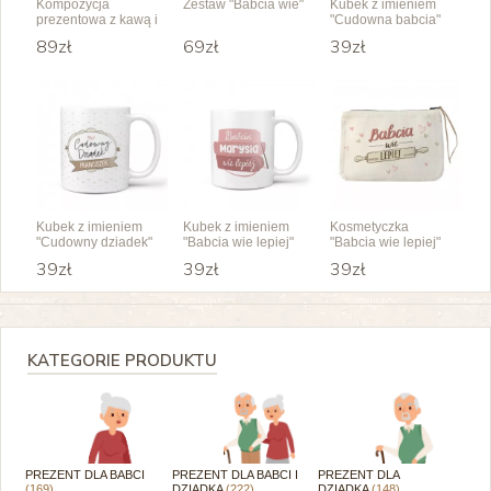
Kompozycja
Zestaw "Babcia wie"
Kubek z imieniem
prezentowa z kawą i
"Cudowna babcia"
likierem dla Babci
89zł
69zł
39zł
Kubek z imieniem
Kubek z imieniem
Kosmetyczka
"Cudowny dziadek"
"Babcia wie lepiej"
"Babcia wie lepiej"
39zł
39zł
39zł
KATEGORIE PRODUKTU
PREZENT DLA BABCI
PREZENT DLA BABCI I
PREZENT DLA
(169)
DZIADKA
(222)
DZIADKA
(148)