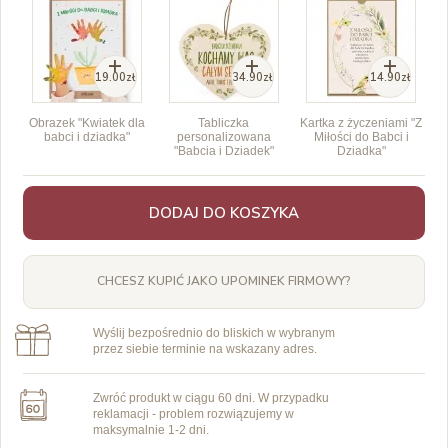
19.00zł
34.90zł
14.90zł
Obrazek "Kwiatek dla
Tabliczka
Kartka z życzeniami "Z
babci i dziadka"
personalizowana
Miłości do Babci i
"Babcia i Dziadek"
Dziadka"
DODAJ DO KOSZYKA
CHCESZ KUPIĆ JAKO UPOMINEK FIRMOWY?
Wyślij bezpośrednio do bliskich w wybranym
przez siebie terminie na wskazany adres.
Zwróć produkt w ciągu 60 dni. W przypadku
reklamacji - problem rozwiązujemy w
maksymalnie 1-2 dni.