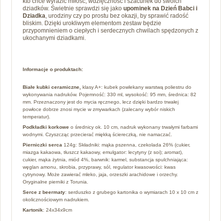
kto chce wyrazić miłość, wdzięczność i szacunek do swoich
dziadków. Świetnie sprawdzi się jako
upominek na Dzień Babci i
Dziadka
, urodziny czy po prostu bez okazji, by sprawić radość
bliskim. Dzięki urokliwym elementom zestaw będzie
przypomnieniem o ciepłych i serdecznych chwilach spędzonych z
ukochanymi dziadkami.
Informacje o produktach:
Białe kubki ceramiczne,
klasy A+: kubek powlekany warstwą poliestru do
wykonywania nadruków. Pojemność: 330 ml, wysokość: 95 mm, średnica: 82
mm. Przeznaczony jest do mycia ręcznego, lecz dzięki bardzo trwałej
powłoce dobrze znosi mycie w zmywarkach (zalecany wybór niskich
temperatur).
Podkładki korkowe
o średnicy ok. 10 cm, nadruk wykonany trwałymi farbami
wodnymi. Czyszcząc przecierać miękką ściereczką, nie namaczać.
Pierniczki serca
124g: Składniki: mąka pszenna, czekolada 26% (cukier,
miazga kakaowa, tłuszcz kakaowy, emulgator: lecytyny (z soi); aromat),
cukier, mąka żytnia, miód 4%, barwnik: karmel, substancja spulchniająca:
węglan amonu, skrobia, przyprawy, sól, regulator kwasowości: kwas
cytrynowy. Może zawierać mleko, jaja, orzeszki arachidowe i orzechy.
Oryginalne pierniki z Torunia.
Serce z beermaty
: serduszko z grubego kartonika o wymiarach 10 x 10 cm z
okolicznościowym nadrukiem.
Kartonik
: 24x34x9cm