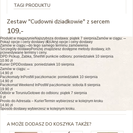
TAGI PRODUKTU
Zestaw "Cudowni dziadkowie" z sercem
109
,-
Produkt w magazynie
Najszybsza dostawa:
piątek 7 sierpnia
Zamów w ciągu:
--
Pokaż opcje i ceny dostawy (
6
)
Ukryj opcje i ceny dostawy
Zamów w ciągu:
--
do tego samego terminu zamówienia
Szczegóły dostawy
Poniżej znajdziesz dostępne metody dostawy, ich
przewidywane terminy i ceny.
DPD Pickup, Żabka, Shell
W punkcie odbioru: poniedziałek 10 sierpnia
10.90 zł
Kurier DPD
Dostawa: poniedziałek 10 sierpnia
Zamów w ciągu:
--
14.90 zł
Paczkomaty InPost
W paczkomacie: poniedziałek 10 sierpnia
14.90 zł
Paczkomat Weekend InPost
W paczkomacie: sobota 8 sierpnia
19.90 zł
Odbiór w Toruniu
Gotowe do odbioru: piątek 7 sierpnia
0 zł
Prosto do Adresata – Kurier
Termin wybierzesz w kolejnym kroku
14.90 zł
Sposób dostawy wybierzesz w kolejnym kroku.
A MOŻE DODASZ DO KOSZYKA TAKŻE?