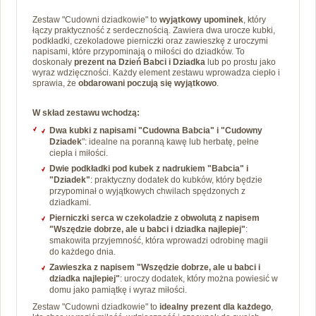
Zestaw "Cudowni dziadkowie" to
wyjątkowy upominek
, który
łączy praktyczność z serdecznością. Zawiera dwa urocze kubki,
podkładki, czekoladowe pierniczki oraz zawieszkę z uroczymi
napisami, które przypominają o miłości do dziadków. To
doskonały
prezent na Dzień Babci i Dziadka
lub po prostu jako
wyraz wdzięczności. Każdy element zestawu wprowadza ciepło i
sprawia, że
obdarowani poczują się wyjątkowo
.
W skład zestawu wchodzą:
Dwa kubki z napisami "Cudowna Babcia" i "Cudowny
Dziadek
": idealne na poranną kawę lub herbatę, pełne
ciepła i miłości.
Dwie podkładki pod kubek z nadrukiem "Babcia" i
"Dziadek"
: praktyczny dodatek do kubków, który będzie
przypominał o wyjątkowych chwilach spędzonych z
dziadkami.
Pierniczki serca w czekoladzie z obwolutą z napisem
"Wszędzie dobrze, ale u babci i dziadka najlepiej"
:
smakowita przyjemność, która wprowadzi odrobinę magii
do każdego dnia.
Zawieszka z napisem "Wszędzie dobrze, ale u babci i
dziadka najlepiej"
: uroczy dodatek, który można powiesić w
domu jako pamiątkę i wyraz miłości.
Zestaw "Cudowni dziadkowie" to
idealny prezent dla każdego
,