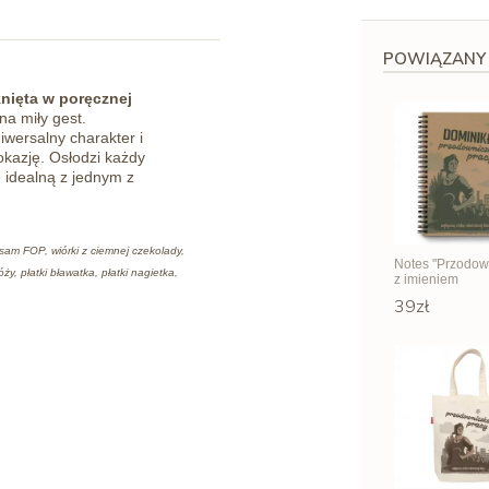
POWIĄZANY
nięta w poręcznej
na miły gest.
iwersalny charakter i
okazję. Osłodzi każdy
 idealną z jednym z
sam FOP, wiórki z ciemnej czekolady,
Notes "Przodow
, płatki bławatka, płatki nagietka,
z imieniem
39zł