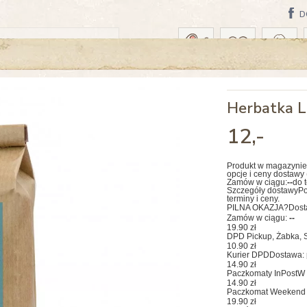
D
WA: DZISIAJ
Herbatka L
12
,-
Produkt w magazynie
opcje i ceny dostawy 
Zamów w ciągu:
--
do 
Szczegóły dostawy
Po
terminy i ceny.
PILNA OKAZJA?
Dost
Zamów w ciągu:
--
19.90 zł
DPD Pickup, Żabka, S
10.90 zł
Kurier DPD
Dostawa: 
14.90 zł
Paczkomaty InPost
W 
14.90 zł
Paczkomat Weekend 
19.90 zł