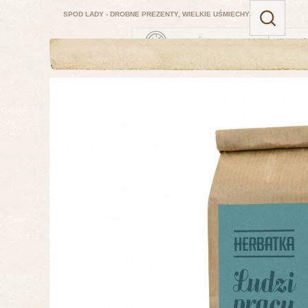
SPOD LADY - DROBNE PREZENTY, WIELKIE UŚMIECHY
ZAMÓW TERAZ — NAJBLIŻSZA DOSTA