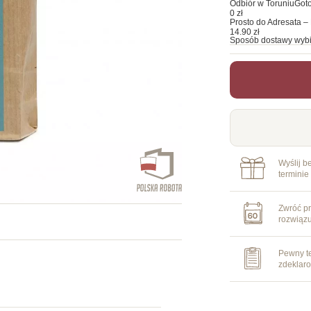
Odbiór w Toruniu
Goto
0 zł
Prosto do Adresata – 
14.90 zł
Sposób dostawy wybi
Wyślij b
terminie
Zwróć pr
rozwiąz
Pewny te
zdeklar