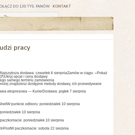
OŁĄCZ DO 130 TYS. FANÓW
KONTAKT
Koszyk pusty
udzi pracy
Najszybsza dostawa:
czwartek 6 sierpnia
Zamów w ciągu:
--
Pokaż
(
7
)
Ukryj opcje i ceny dostawy
tego samego terminu zamówienia
niżej znajdziesz dostępne metody dostawy, ich przewidywane
awa ekspresowa — Kurier
Dostawa: piątek 7 sierpnia
hell
W punkcie odbioru: poniedziałek 10 sierpnia
poniedziałek 10 sierpnia
paczkomacie: poniedziałek 10 sierpnia
InPost
W paczkomacie: sobota 22 sierpnia