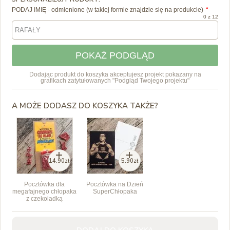
PODAJ IMIĘ - odmienione (w takiej formie znajdzie się na produkcie)
0 z 12
POKAŻ PODGLĄD
Dodając produkt do koszyka akceptujesz projekt pokazany na
grafikach zatytułowanych "Podgląd Twojego projektu"
A MOŻE DODASZ DO KOSZYKA TAKŻE?
14.90zł
5.90zł
Pocztówka dla
Pocztówka na Dzień
megafajnego chłopaka
SuperChłopaka
z czekoladką