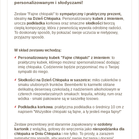
personalizowanym i słodyczami!
Zestaw "Fajne chłopaki" to
sympatyczny i praktyczny prezent,
idealny
na Dzień Chłopaka
. Personalizowany
kubek z imieniem
,
urocza
podkładka
korkowa oraz smaczne
słodkości
tworzą
ciepłą kompozycję, która z pewnością wywoła odrobinę radości.
To doskonały sposób, by pokazać swoje uczucia w nietypowy,
przyjazny sposób.
W skład zestawu wchodzą:
Personalizowany kubek "Fajne chłopaki" z imieniem
:
to
praktyczny kubek, którego możesz spersonalizować dodając
imię chłopaka. Codziennie będzie przypominać mu o Twojej
sympatii do niego.
Słodkości na Dzień Chłopaka w saszetce:
miks cukierków o
smaku ulubionych trunków. Beemberki to karmelki oblane
delikatną deserową czekoladą z nadzieniem alkoholowym w
czterech niepowtarzalnych smakach: tequila, whisky, rum oraz
wódka - smaki pakowane są w saszetkę losowo.
Podkładka korkowa
:
praktyczna podkładka o średnicy 10 cm z
napisem "Wszystkie chłopaki są fajne, a ty jesteś mega fajny!"
Zestaw prezentowy jest starannie zapakowany w
ozdobny
kartonik
z wstążką, gotowy do wręczenia jako
niespodzianka dla
chłopaka w Dniu Chłopaka
i nie tylko. To prosty, a zarazem
sympatyczny sposób, aby wyrazić swoje życzenia i docenić