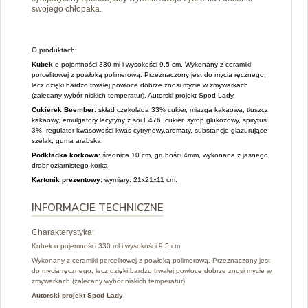
swojego chłopaka.
O produktach:
Kubek
o pojemności 330 ml i wysokości 9,5 cm. Wykonany z ceramiki
porcelitowej z powłoką polimerową. Przeznaczony jest do mycia ręcznego,
lecz dzięki bardzo trwałej powłoce dobrze znosi mycie w zmywarkach
(zalecany wybór niskich temperatur). Autorski projekt Spod Lady.
Cukierek Beember:
skład czekolada 33% cukier, miazga kakaowa, tłuszcz
kakaowy, emulgatory lecytyny z soi E476, cukier, syrop glukozowy, spirytus
3%, regulator kwasowości kwas cytrynowy,aromaty, substancje glazurujące
szelak, guma arabska.
Podkładka korkowa
: średnica 10 cm, grubości 4mm, wykonana z jasnego,
drobnoziarnistego korka.
Kartonik prezentowy
: wymiary: 21x21x11 cm.
INFORMACJE TECHNICZNE
Charakterystyka:
Kubek o pojemności 330 ml i wysokości 9,5 cm.
Wykonany z ceramiki porcelitowej z powłoką polimerową. Przeznaczony jest
do mycia ręcznego, lecz dzięki bardzo trwałej powłoce dobrze znosi mycie w
zmywarkach (zalecany wybór niskich temperatur).
Autorski projekt Spod Lady
.