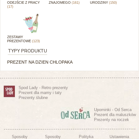
ODEJŚCIE Z PRACY
ZNAJOMEGO
(161)
URODZINY
(150)
(17)
ZESTAWY
PREZENTOWE
(123)
TYPY PRODUKTU
PREZENT NA DZIEN CHLOPAKA
Spod Lady - Retro prezenty
Prezent dla mamy i taty
Prezenty ślubne
Upominki - Od Serca
Prezent dla maluszków
Prezenty na roczek
Sposoby
Sposoby
Polityka
Ustawienia