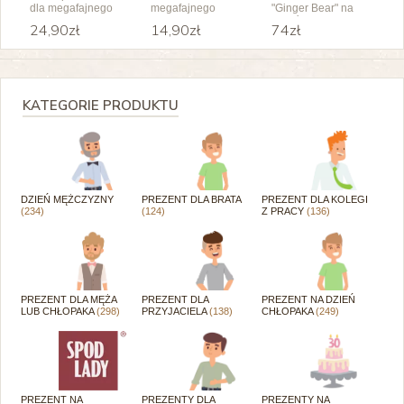
dla megafajnego
megafajnego
"Ginger Bear" na
chłopaka
chłopaka z
Dzień Chłopaka
24,90zł
14,90zł
74zł
czekoladką
KATEGORIE PRODUKTU
DZIEŃ MĘŻCZYZNY
PREZENT DLA BRATA
PREZENT DLA KOLEGI
(234)
(124)
Z PRACY
(136)
PREZENT DLA MĘŻA
PREZENT DLA
PREZENT NA DZIEŃ
LUB CHŁOPAKA
(298)
PRZYJACIELA
(138)
CHŁOPAKA
(249)
PREZENT NA
PREZENTY DLA
PREZENTY NA