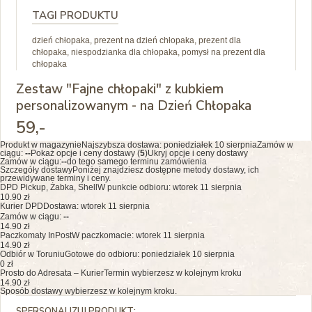
TAGI PRODUKTU
dzień chłopaka, prezent na dzień chłopaka, prezent dla
chłopaka, niespodzianka dla chłopaka, pomysł na prezent dla
chłopaka
Zestaw "Fajne chłopaki" z kubkiem
personalizowanym - na Dzień Chłopaka
59
,-
Produkt w magazynie
Najszybsza dostawa:
poniedziałek 10 sierpnia
Zamów w
ciągu:
--
Pokaż opcje i ceny dostawy (
5
)
Ukryj opcje i ceny dostawy
Zamów w ciągu:
--
do tego samego terminu zamówienia
Szczegóły dostawy
Poniżej znajdziesz dostępne metody dostawy, ich
przewidywane terminy i ceny.
DPD Pickup, Żabka, Shell
W punkcie odbioru: wtorek 11 sierpnia
10.90 zł
Kurier DPD
Dostawa: wtorek 11 sierpnia
Zamów w ciągu:
--
14.90 zł
Paczkomaty InPost
W paczkomacie: wtorek 11 sierpnia
14.90 zł
Odbiór w Toruniu
Gotowe do odbioru: poniedziałek 10 sierpnia
0 zł
Prosto do Adresata – Kurier
Termin wybierzesz w kolejnym kroku
14.90 zł
Sposób dostawy wybierzesz w kolejnym kroku.
SPERSONALIZUJ PRODUKT: