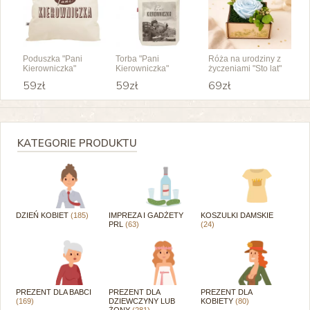
Poduszka "Pani
Torba "Pani
Róża na urodziny z
Kierowniczka"
Kierowniczka"
życzeniami "Sto lat"
59zł
59zł
69zł
KATEGORIE PRODUKTU
DZIEŃ KOBIET
(185)
IMPREZA I GADŻETY
KOSZULKI DAMSKIE
PRL
(63)
(24)
PREZENT DLA BABCI
PREZENT DLA
PREZENT DLA
(169)
DZIEWCZYNY LUB
KOBIETY
(80)
ŻONY
(281)