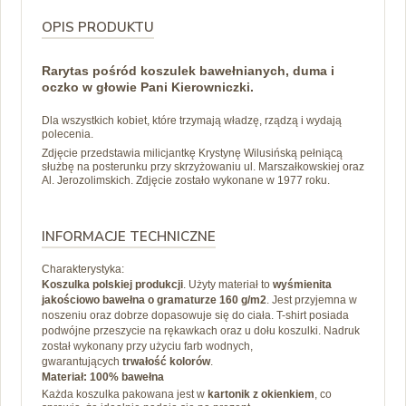
OPIS PRODUKTU
Rarytas pośród koszulek bawełnianych, duma i
oczko w głowie Pani Kierowniczki.
Dla wszystkich kobiet, które trzymają władzę, rządzą i wydają
polecenia.
Zdjęcie przedstawia milicjantkę Krystynę Wilusińską pełniącą
służbę na posterunku przy skrzyżowaniu ul. Marszałkowskiej oraz
Al. Jerozolimskich. Zdjęcie zostało wykonane w 1977 roku.
INFORMACJE TECHNICZNE
Charakterystyka:
Koszulka polskiej produkcji
. Użyty materiał to
wyśmienita
jakościowo bawełna o gramaturze 160 g/m2
. Jest przyjemna w
noszeniu oraz dobrze dopasowuje się do ciała. T-shirt posiada
podwójne przeszycie na rękawkach oraz u dołu koszulki. Nadruk
został wykonany przy użyciu farb wodnych,
gwarantujących
trwałość kolorów
.
Materiał: 100% bawełna
Każda koszulka pakowana jest w
kartonik z okienkiem
, co