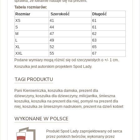
sprawia, że idealnie nadaje się na prezent.
Tabela rozmiarów:
Rozmiar
Szerokość
Długość
XS
41
61
S
44
61
M
47
62
L
49
63
XL
52
65
XXL
55
67
Podane wymiary mogą różnić się od rzeczywistych o +/- 1 cm.
Koszulka jest autorskim projektem Spod Lady.
TAGI PRODUKTU
Pani Kierowniczka, koszulka damska, prezent dla
dziewczyny, koszulka dla dziewczyny, milicjantka, śmieszna
koszulka, koszulka na prezent dla niej, pomysł na prezent dla
niej, koszulka ze śmiesznym nadrukiem, prezent na dzień kobiet
WYKONANE W POLSCE
Produkt Spod Lady zaprojektowany od serca
przez polskich twórców, wykonany przez