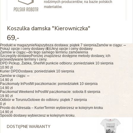
rodzimych producentów, na bazie polskich
materiałów.
Koszulka damska "Kierowniczka"
69
,-
Produkt w magazynie
Najszybsza dostawa:
piątek 7 sierpnia
Zamów w ciągu:
--
Pokaż opcje i ceny dostawy (
6
)
Ukryj opcje i ceny dostawy
Zamów w ciągu:
--
do tego samego terminu zamówienia
Szczegóły dostawy
Poniżej znajdziesz dostępne metody dostawy, ich
przewidywane terminy i ceny.
DPD Pickup, Żabka, Shell
W punkcie odbioru: poniedziałek 10 sierpnia
10.90 zł
Kurier DPD
Dostawa: poniedziałek 10 sierpnia
Zamów w ciągu:
--
14.90 zł
Paczkomaty InPost
W paczkomacie: poniedziałek 10 sierpnia
14.90 zł
Paczkomat Weekend InPost
W paczkomacie: sobota 8 sierpnia
19.90 zł
Odbiór w Toruniu
Gotowe do odbioru: piątek 7 sierpnia
0 zł
Prosto do Adresata – Kurier
Termin wybierzesz w kolejnym kroku
14.90 zł
Sposób dostawy wybierzesz w kolejnym kroku.
DOSTĘPNE WARIANTY