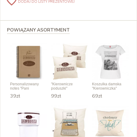
DODAJ DO LISTY PREZENTOWEJ
POWIĄZANY ASORTYMENT
Personalizowany
"Kierownicze
Koszulka damska
notes "Pani
poduszki"
"Kierowniczka"
Kierowniczka"
39zł
99zł
69zł