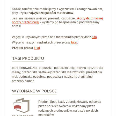
Każde zamówienie realizujemy z wyczuciem i zaangażowaniem,
przy użyciu
najwyższej jakości materiałów
.
Jeśli nie możesz wręczyć prezentu osobiście,
skorzystaj z naszej
poczty prezentowej
- wyślemy go bezpośrednio pod wskazany
adres!
Więcej o używanych przez nas
materiałach
przeczytasz
tutaj
,
Więcej o naszych
nadrukach
przeczytasz
tutaj
.
Przepis prania
tutaj
.
TAGI PRODUKTU
pani kierowniczka, poduszka, poduszka dekoracyjna, prezent dla
mamy, prezent dla szefowejprezent dla kierowniczki, prezent dla
niej, poduszka ozdobna, poduszka z napisem, oryginalne
prezenty ślubne
WYKONANE W POLSCE
Produkt Spod Lady zaprojektowany od serca
przez polskich twórców, wykonany przez
rodzimych producentów, na bazie polskich
materiałów.