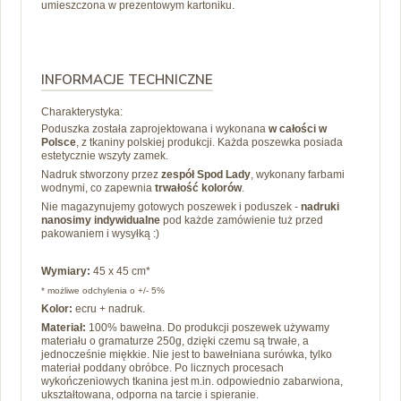
umieszczona w prezentowym kartoniku.
INFORMACJE TECHNICZNE
Charakterystyka:
Poduszka została zaprojektowana i wykonana
w całości w
Polsce
, z tkaniny polskiej produkcji. Każda poszewka posiada
estetycznie wszyty zamek.
Nadruk stworzony przez
zespół Spod Lady
, wykonany farbami
wodnymi, co zapewnia
trwałość kolorów
.
Nie magazynujemy gotowych poszewek i poduszek -
nadruki
nanosimy
indywidualne
pod każde zamówienie tuż przed
pakowaniem i wysyłką :)
Wymiary:
45 x 45 cm*
* możliwe odchylenia o +/- 5%
Kolor:
ecru + nadruk.
Materiał:
100% bawełna.
Do produkcji poszewek używamy
materiału o gramaturze 250g, dzięki czemu są trwałe, a
jednocześnie miękkie.
Nie jest to bawełniana surówka, tylko
materiał poddany obróbce. Po
licznych procesach
wykończeniowych tkanina jest m.in. odpowiednio zabarwiona,
ukształtowana, odporna na tarcie i spieranie.