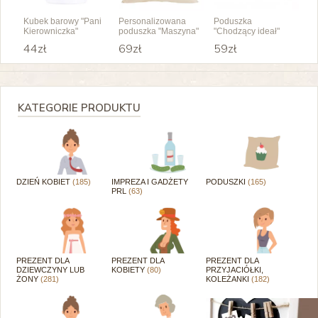
Kubek barowy "Pani
Personalizowana
Poduszka
Kierowniczka"
poduszka "Maszyna"
"Chodzący ideał"
44zł
69zł
59zł
KATEGORIE PRODUKTU
DZIEŃ KOBIET
(185)
IMPREZA I GADŻETY
PODUSZKI
(165)
PRL
(63)
PREZENT DLA
PREZENT DLA
PREZENT DLA
DZIEWCZYNY LUB
KOBIETY
(80)
PRZYJACIÓŁKI,
ŻONY
(281)
KOLEŻANKI
(182)