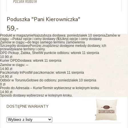
Poduszka "Pani Kierowniczka"
59
,-
Produkt w magazynie
Najszybsza dostawa:
poniedziałek 10 sierpnia
Zamów w
ciągu:
--
Pokaż opcje i ceny dostawy (
5
)
Ukryj opcje i ceny dostawy
Zamów w ciągu:
--
do tego samego terminu zamówienia
Szczegóły dostawy
Poniżej znajdziesz dostępne metody dostawy, ich
przewidywane terminy i ceny.
DPD Pickup, Żabka, Shell
W punkcie odbioru: wtorek 11 sierpnia
10.90 zł
Kurier DPD
Dostawa: wtorek 11 sierpnia
Zamów w ciągu:
--
14.90 zł
Paczkomaty InPost
W paczkomacie: wtorek 11 sierpnia
14.90 zł
Odbiór w Toruniu
Gotowe do odbioru: poniedziałek 10 sierpnia
0 zł
Prosto do Adresata – Kurier
Termin wybierzesz w kolejnym kroku
14.90 zł
Sposób dostawy wybierzesz w kolejnym kroku.
DOSTĘPNE WARIANTY