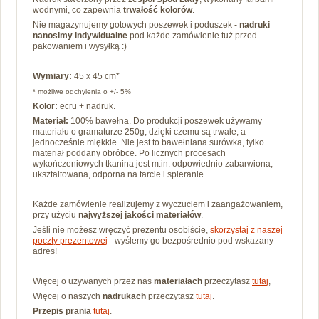
wodnymi, co zapewnia
trwałość kolorów
.
Nie magazynujemy gotowych poszewek i poduszek -
nadruki
nanosimy
indywidualne
pod każde zamówienie tuż przed
pakowaniem i wysyłką :)
Wymiary:
45 x 45 cm*
* możliwe odchylenia o +/- 5%
Kolor:
ecru + nadruk.
Materiał:
100% bawełna.
Do produkcji poszewek używamy
materiału o gramaturze 250g, dzięki czemu są trwałe, a
jednocześnie miękkie.
Nie jest to bawełniana surówka, tylko
materiał poddany obróbce. Po
licznych procesach
wykończeniowych tkanina jest m.in. odpowiednio zabarwiona,
ukształtowana, odporna na tarcie i spieranie.
Każde zamówienie realizujemy z wyczuciem i zaangażowaniem,
przy użyciu
najwyższej jakości materiałów
.
Jeśli nie możesz wręczyć prezentu osobiście,
skorzystaj z naszej
poczty prezentowej
- wyślemy go bezpośrednio pod wskazany
adres!
Więcej o używanych przez nas
materiałach
przeczytasz
tutaj
,
Więcej o naszych
nadrukach
przeczytasz
tutaj
.
Przepis prania
tutaj
.