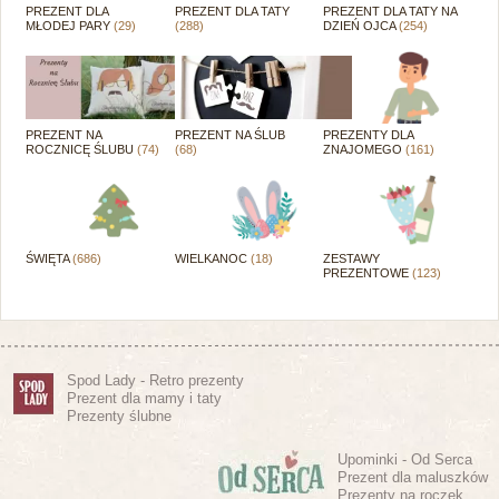
PREZENT DLA
PREZENT DLA TATY
PREZENT DLA TATY NA
MŁODEJ PARY
(29)
(288)
DZIEŃ OJCA
(254)
PREZENT NA
PREZENT NA ŚLUB
PREZENTY DLA
ROCZNICĘ ŚLUBU
(74)
(68)
ZNAJOMEGO
(161)
ŚWIĘTA
(686)
WIELKANOC
(18)
ZESTAWY
PREZENTOWE
(123)
Spod Lady - Retro prezenty
Prezent dla mamy i taty
Prezenty ślubne
Upominki - Od Serca
Prezent dla maluszków
Prezenty na roczek