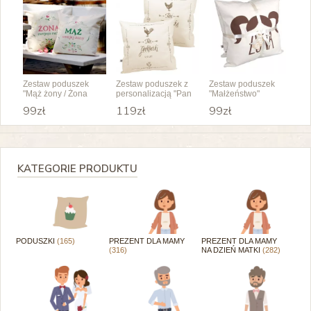
Zestaw poduszek
Zestaw poduszek z
Zestaw poduszek
"Mąż żony / Żona
personalizacją "Pan
"Małżeństwo"
męża"
i Pani"
99zł
119zł
99zł
KATEGORIE PRODUKTU
PODUSZKI
(165)
PREZENT DLA MAMY
PREZENT DLA MAMY
(316)
NA DZIEŃ MATKI
(282)