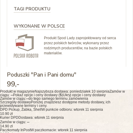
TAGI PRODUKTU
WYKONANE W POLSCE
Produkt Spod Lady zaprojektowany od serca
przez polskich twórców, wykonany przez
rodzimych producentów, na bazie polskich
materiałów.
Poduszki "Pan i Pani domu"
99
,-
Produkt w magazynie
Najszybsza dostawa:
poniedziałek 10 sierpnia
Zamów w
ciągu:
--
Pokaż opcje i ceny dostawy (
5
)
Ukryj opcje i ceny dostawy
Zamów w ciągu:
--
do tego samego terminu zamówienia
Szczegóły dostawy
Poniżej znajdziesz dostępne metody dostawy, ich
przewidywane terminy i ceny.
DPD Pickup, Żabka, Shell
W punkcie odbioru: wtorek 11 sierpnia
10.90 zł
Kurier DPD
Dostawa: wtorek 11 sierpnia
Zamów w ciągu:
--
14.90 zł
Paczkomaty InPost
W paczkomacie: wtorek 11 sierpnia