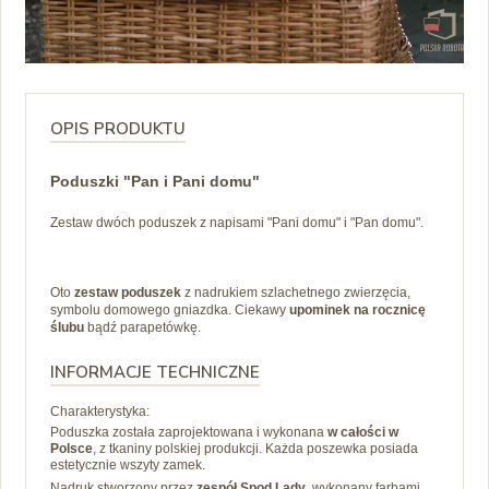
OPIS PRODUKTU
Poduszki "Pan i Pani domu"
Zestaw dwóch poduszek z
napisami "Pani domu" i "Pan domu".
Oto
zestaw poduszek
z nadrukiem szlachetnego zwierzęcia,
symbolu domowego gniazdka. Ciekawy
upominek na rocznicę
ślubu
bądź parapetówkę.
INFORMACJE TECHNICZNE
Charakterystyka:
Poduszka została zaprojektowana i wykonana
w całości w
Polsce
, z tkaniny polskiej produkcji. Każda poszewka posiada
estetycznie wszyty zamek.
Nadruk stworzony przez
zespół Spod Lady
, wykonany farbami