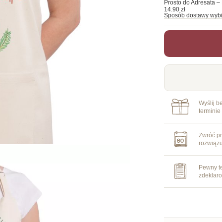
Prosto do Adresata – 
14.90 zł
Sposób dostawy wybi
Wyślij b
terminie
Zwróć pr
rozwiąz
Pewny te
zdeklar