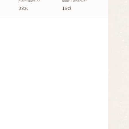
piernikowe od
babci i dziadka"
wnuczków
39zł
19zł