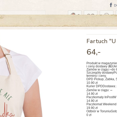
D
WA: JUTRO
Fartuch "U 
64
,-
Produkt w magazynie
i ceny dostawy (
6
)
Ukr
Zamów w ciągu:
--
do 
Szczegóły dostawy
Po
terminy i ceny.
DPD Pickup, Żabka, S
10.90 zł
Kurier DPD
Dostawa: 
Zamów w ciągu:
--
14.90 zł
Paczkomaty InPost
W 
14.90 zł
Paczkomat Weekend 
19.90 zł
Odbiór w Toruniu
Goto
0 zł