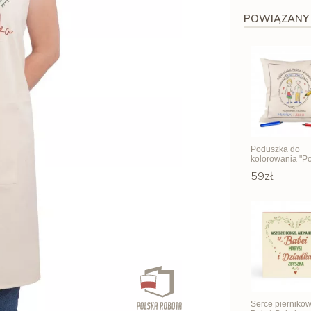
POWIĄZANY
Poduszka do
kolorowania "Po
babci i dziadka"
59zł
Serce pierniko