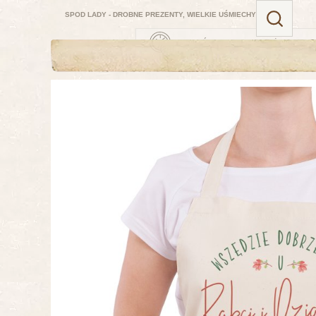
SPOD LADY - DROBNE PREZENTY, WIELKIE UŚMIECHY
ZAMÓW TERAZ — NAJBLIŻSZA DOSTA