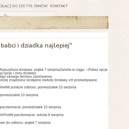
OŁĄCZ DO 130 TYS. FANÓW
KONTAKT
Koszyk pusty
babci i dziadka najlepiej"
Najszybsza dostawa:
piątek 7 sierpnia
Zamów w ciągu:
--
Pokaż opcje
yj opcje i ceny dostawy
tego samego terminu zamówienia
niżej znajdziesz dostępne metody dostawy, ich przewidywane
hell
W punkcie odbioru: poniedziałek 10 sierpnia
poniedziałek 10 sierpnia
paczkomacie: poniedziałek 10 sierpnia
InPost
W paczkomacie: sobota 8 sierpnia
we do odbioru: piątek 7 sierpnia