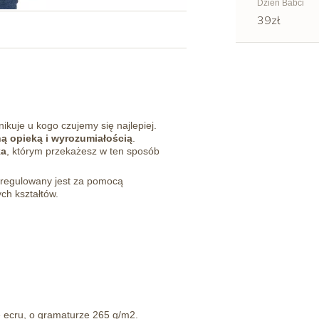
Dzień Babci
39zł
kuje u kogo czujemy się najlepiej.
ą opieką i wyrozumiałością
.
ka
, którym przekażesz w ten sposób
i regulowany jest za pomocą
ch kształtów.
 ecru, o gramaturze 265 g/m2.