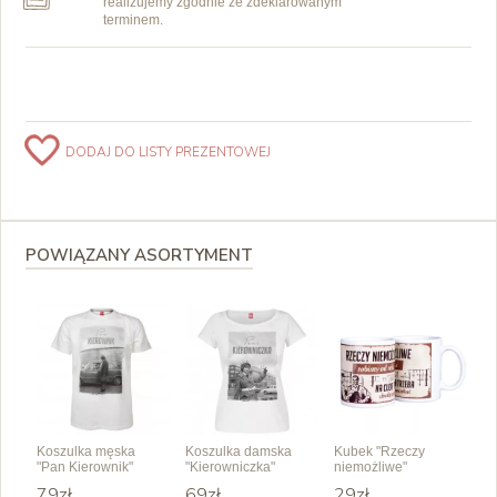
realizujemy zgodnie ze zdeklarowanym
terminem.
DODAJ DO LISTY PREZENTOWEJ
POWIĄZANY ASORTYMENT
Koszulka męska
Koszulka damska
Kubek "Rzeczy
"Pan Kierownik"
"Kierowniczka"
niemożliwe"
79zł
69zł
29zł