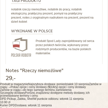
TAGI PRODUKTU
notatnik rzeczy niemożliwe, notatnik do pracy, notatnik
ekologiczny, praktyczny prezent, pomysł na praktyczny
prezent, notes z oryginalnym nadrukiem na prezent, prezent na
dzień kobiet
WYKONANE W POLSCE
Produkt Spod Lady zaprojektowany od serca
przez polskich twórców, wykonany przez
rodzimych producentów, na bazie polskich
materiałów.
Notes "Rzeczy niemożliwe"
29
,-
Produkt w magazynie
Najszybsza dostawa:
poniedziałek 10 sierpnia
Zamów w
ciągu:
--
Pokaż opcje i ceny dostawy (
5
)
Ukryj opcje i ceny dostawy
Zamów w ciągu:
--
do tego samego terminu zamówienia
Szczegóły dostawy
Poniżej znajdziesz dostępne metody dostawy, ich
przewidywane terminy i ceny.
DPD Pickup, Żabka, Shell
W punkcie odbioru: wtorek 11 sierpnia
10.90 zł
Kurier DPD
Dostawa: wtorek 11 sierpnia