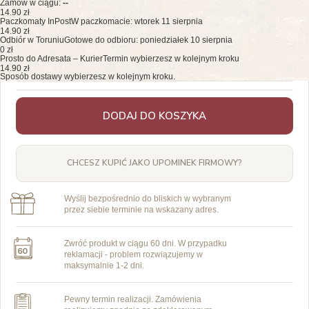
Zamów w ciągu:
--
14.90 zł
Paczkomaty InPost
W paczkomacie: wtorek 11 sierpnia
14.90 zł
Odbiór w Toruniu
Gotowe do odbioru: poniedziałek 10 sierpnia
0 zł
Prosto do Adresata – Kurier
Termin wybierzesz w kolejnym kroku
14.90 zł
Sposób dostawy wybierzesz w kolejnym kroku.
DODAJ DO KOSZYKA
CHCESZ KUPIĆ JAKO UPOMINEK FIRMOWY?
Wyślij bezpośrednio do bliskich w wybranym
przez siebie terminie na wskazany adres.
Zwróć produkt w ciągu 60 dni. W przypadku
reklamacji - problem rozwiązujemy w
maksymalnie 1-2 dni.
Pewny termin realizacji. Zamówienia