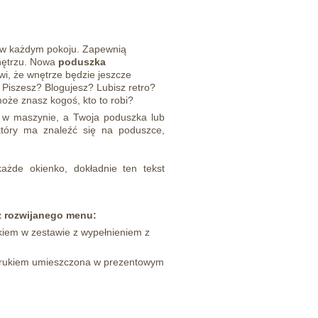
 w każdym pokoju. Zapewnią
wnętrzu. Nowa
poduszka
wi, że wnętrze będzie jeszcze
. Piszesz? Blogujesz? Lubisz retro?
że znasz kogoś, kto to robi?
 w maszynie, a Twoja poduszka lub
który ma znaleźć się na poduszce,
żde okienko, dokładnie ten tekst
z rozwijanego menu:
iem w zestawie z wypełnieniem z
rukiem umieszczona w prezentowym