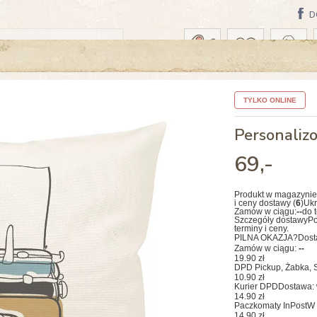
D
WA: DZISIAJ
TYLKO ONLINE
Personaliz
69
,-
Produkt w magazynie
i ceny dostawy (
6
)
Ukr
Zamów w ciągu:
--
do 
Szczegóły dostawy
Po
terminy i ceny.
PILNA OKAZJA?
Dost
Zamów w ciągu:
--
19.90 zł
DPD Pickup, Żabka, S
10.90 zł
Kurier DPD
Dostawa: 
14.90 zł
Paczkomaty InPost
W 
14.90 zł