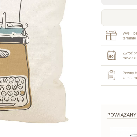
Wyślij b
terminie
Zwróć pr
rozwiąz
Pewny te
zdeklar
POWIĄZANY