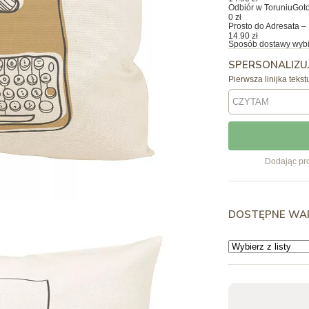
Odbiór w Toruniu
Goto
0 zł
Prosto do Adresata – 
14.90 zł
Sposób dostawy wybi
SPERSONALIZU
Pierwsza linijka tekst
Dodając pro
DOSTĘPNE WA