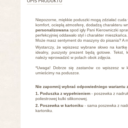
OPIS PRODUKTU
Niepozorne, miękkie poduszki mogą zdziałać cuda
komfort, ocieplą atmosferę, dodadzą charakteru 
personalizowana
spod igły Pani Kierowniczki spra
perfekcyjniej oddawało styl i charakter mieszkańca
Może masz sentyment do maszyny do pisania? A mo
Wystarczy, że wpiszesz wybrane słowo na kartkę
idealny, puszysty prezent będą gotowe.
Tekst, 
należy wprowadzić w polach obok zdjęcia.
*Uwaga! Dobrze się zastanów co wpiszesz w ka
umieścimy na poduszce.
Nie zapomnij wybrać odpowiedniego wariantu 
1. Poduszka z wypełnieniem
- poszewka z nadruk
poliestrowej kulki silikonowej.
2. Poszewka w kartoniku
- sama poszewka z nad
kartoniku.