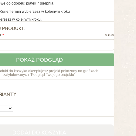
we do odbioru: piątek 7 sierpnia
Kurier
Termin wybierzesz w kolejnym kroku
erzesz w kolejnym kroku.
J PRODUKT:
u
0 z 20
POKAŻ PODGLĄD
dukt do koszyka akceptujesz projekt pokazany na grafikach
zatytułowanych "Podgląd Twojego projektu"
RIANTY
DODAJ DO KOSZYKA