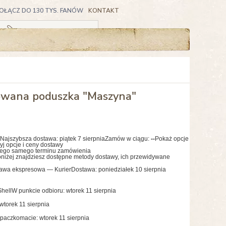
OŁĄCZ DO 130 TYS. FANÓW
KONTAKT
Koszyk pusty
owana poduszka "Maszyna"
Najszybsza dostawa:
piątek 7 sierpnia
Zamów w ciągu:
--
Pokaż opcje
yj opcje i ceny dostawy
tego samego terminu zamówienia
niżej znajdziesz dostępne metody dostawy, ich przewidywane
awa ekspresowa — Kurier
Dostawa: poniedziałek 10 sierpnia
hell
W punkcie odbioru: wtorek 11 sierpnia
wtorek 11 sierpnia
paczkomacie: wtorek 11 sierpnia