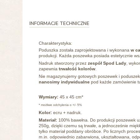
INFORMACJE TECHNICZNE
Charakterystyka:
Poduszka została zaprojektowana i wykonana
w ca
produkcji. Każda poszewka posiada estetycznie ws
Nadruk stworzony przez
zespół Spod Lady
, wyko
zapewnia
trwałość kolorów
.
Nie magazynujemy gotowych poszewek i poduszek
nanosimy
indywidualne
pod każde zamówienie tu
Wymiary:
45 x 45 cm*
* możliwe odchylenia o +/- 5%
Kolor:
ecru + nadruk.
Materiał:
100% bawełna.
Do produkcji poszewek u
250g, dzięki czemu są trwałe, a jednocześnie miękk
tylko materiał poddany obróbce. Po
licznych proce
m.in. odpowiednio zabarwiona, ukształtowana, odpor