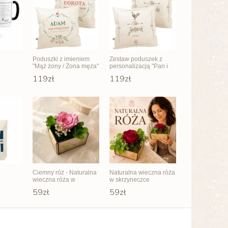
Poduszki z imieniem
Zestaw poduszek z
"Mąż żony / Żona męża"
personalizacją "Pan i
Pani"
119zł
119zł
Ciemny róż - Naturalna
Naturalna wieczna róża
wieczna róża w
w skrzyneczce
skrzyneczce
59zł
59zł