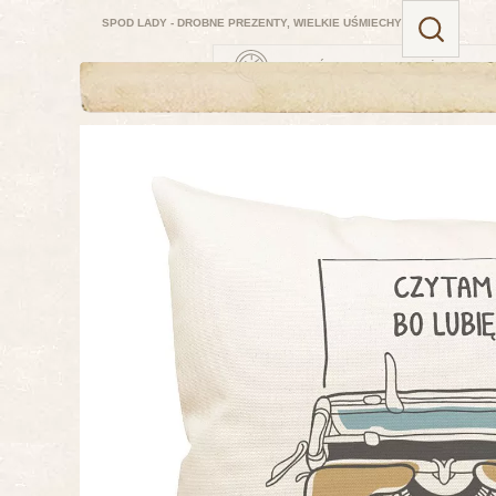
SPOD LADY - DROBNE PREZENTY, WIELKIE UŚMIECHY
ZAMÓW TERAZ — NAJBLIŻSZA DOSTA