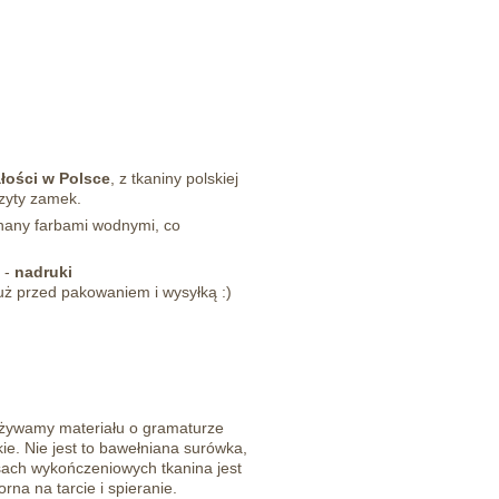
łości w Polsce
, z tkaniny polskiej
zyty zamek.
nany farbami wodnymi, co
 -
nadruki
ż przed pakowaniem i wysyłką :)
żywamy materiału o gramaturze
ie.
Nie jest to bawełniana surówka,
sach wykończeniowych tkanina jest
na na tarcie i spieranie.