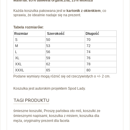
Materiał: 85% bawełna organiczna, 15% wiskoza
Każda koszulka pakowana jest w
kartonik z okienkiem
, co
sprawia, że idealnie nadaje się na prezent.
Tabela rozmiarów:
Rozmiar
Szerokość
Długość
S
50
70
M
53
72
L
56
74
XL
59
76
XXL
62
78
XXXL
65
80
Podane wymiary mogą różnić się od rzeczywistych o +/- 2 cm.
Koszulka jest autorskim projektem Spod Lady.
TAGI PRODUKTU
śmieszne koszulki, Proszę państwa oto miś, koszulki ze
śmiesznymi napisami, koszulka z misiem, koszulka dla
męża, oryginalny prezent dla faceta