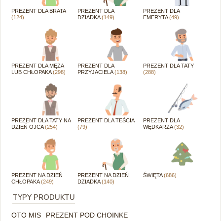
PREZENT DLA BRATA
PREZENT DLA
PREZENT DLA
(124)
DZIADKA
(149)
EMERYTA
(49)
PREZENT DLA MĘŻA
PREZENT DLA
PREZENT DLA TATY
LUB CHŁOPAKA
(298)
PRZYJACIELA
(138)
(288)
PREZENT DLA TATY NA
PREZENT DLA TEŚCIA
PREZENT DLA
DZIEŃ OJCA
(254)
(79)
WĘDKARZA
(32)
PREZENT NA DZIEŃ
PREZENT NA DZIEŃ
ŚWIĘTA
(686)
CHŁOPAKA
(249)
DZIADKA
(140)
TYPY PRODUKTU
OTO MIS
PREZENT POD CHOINKE