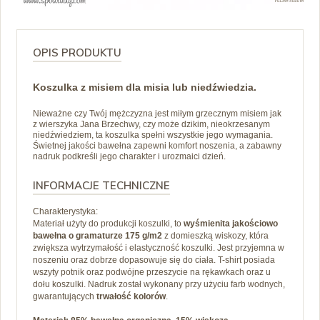
OPIS PRODUKTU
Koszulka z misiem dla misia lub niedźwiedzia.
Nieważne czy Twój mężczyzna jest miłym grzecznym misiem jak
z wierszyka Jana Brzechwy, czy może dzikim, nieokrzesanym
niedźwiedziem, ta koszulka spełni wszystkie jego wymagania.
Świetnej jakości bawełna zapewni komfort noszenia, a zabawny
nadruk podkreśli jego charakter i urozmaici dzień.
INFORMACJE TECHNICZNE
Charakterystyka:
Materiał użyty do produkcji koszulki, to
wyśmienita jakościowo
bawełna o gramaturze 175 g/m2
z domieszką wiskozy, która
zwiększa wytrzymałość i elastyczność koszulki. Jest przyjemna w
noszeniu oraz dobrze dopasowuje się do ciała. T-shirt posiada
wszyty potnik oraz podwójne przeszycie na rękawkach oraz u
dołu koszulki. Nadruk został wykonany przy użyciu farb wodnych,
gwarantujących
trwałość kolorów
.