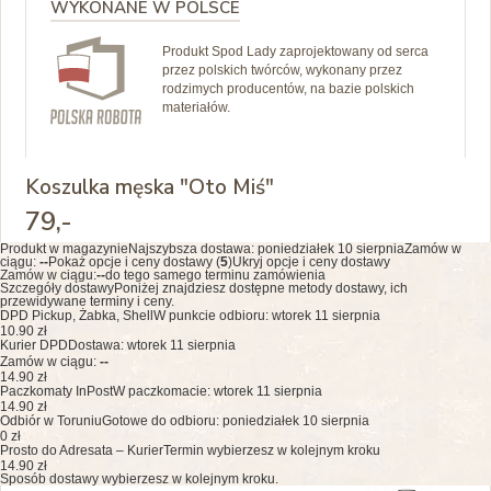
WYKONANE W POLSCE
Produkt Spod Lady zaprojektowany od serca
przez polskich twórców, wykonany przez
rodzimych producentów, na bazie polskich
materiałów.
Koszulka męska "Oto Miś"
79
,-
Produkt w magazynie
Najszybsza dostawa:
poniedziałek 10 sierpnia
Zamów w
ciągu:
--
Pokaż opcje i ceny dostawy (
5
)
Ukryj opcje i ceny dostawy
Zamów w ciągu:
--
do tego samego terminu zamówienia
Szczegóły dostawy
Poniżej znajdziesz dostępne metody dostawy, ich
przewidywane terminy i ceny.
DPD Pickup, Żabka, Shell
W punkcie odbioru: wtorek 11 sierpnia
10.90 zł
Kurier DPD
Dostawa: wtorek 11 sierpnia
Zamów w ciągu:
--
14.90 zł
Paczkomaty InPost
W paczkomacie: wtorek 11 sierpnia
14.90 zł
Odbiór w Toruniu
Gotowe do odbioru: poniedziałek 10 sierpnia
0 zł
Prosto do Adresata – Kurier
Termin wybierzesz w kolejnym kroku
14.90 zł
Sposób dostawy wybierzesz w kolejnym kroku.