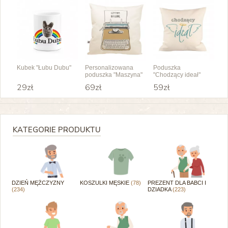
Kubek "Łubu Dubu"
Personalizowana
Poduszka
poduszka "Maszyna"
"Chodzący ideał"
29zł
69zł
59zł
KATEGORIE PRODUKTU
DZIEŃ MĘŻCZYZNY
KOSZULKI MĘSKIE
(78)
PREZENT DLA BABCI I
(234)
DZIADKA
(223)