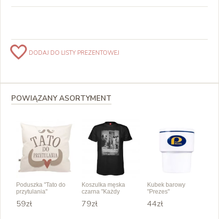
DODAJ DO LISTY PREZENTOWEJ
POWIĄZANY ASORTYMENT
Poduszka "Tato do
Koszulka męska
Kubek barowy
przytulania"
czarna "Każdy
"Prezes"
kilogram"
59zł
79zł
44zł