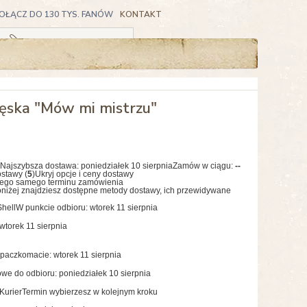
OŁĄCZ DO 130 TYS. FANÓW
KONTAKT
Koszyk pusty
ęska "Mów mi mistrzu"
Najszybsza dostawa:
poniedziałek 10 sierpnia
Zamów w ciągu:
--
ostawy (
5
)
Ukryj opcje i ceny dostawy
tego samego terminu zamówienia
niżej znajdziesz dostępne metody dostawy, ich przewidywane
hell
W punkcie odbioru: wtorek 11 sierpnia
wtorek 11 sierpnia
paczkomacie: wtorek 11 sierpnia
we do odbioru: poniedziałek 10 sierpnia
Kurier
Termin wybierzesz w kolejnym kroku