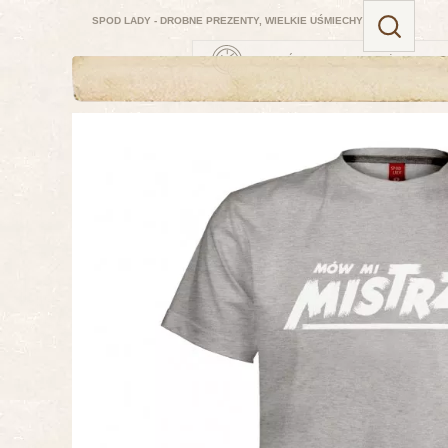
SPOD LADY - DROBNE PREZENTY, WIELKIE UŚMIECHY
ZAMÓW TERAZ — NAJBLIŻSZA DOSTAW