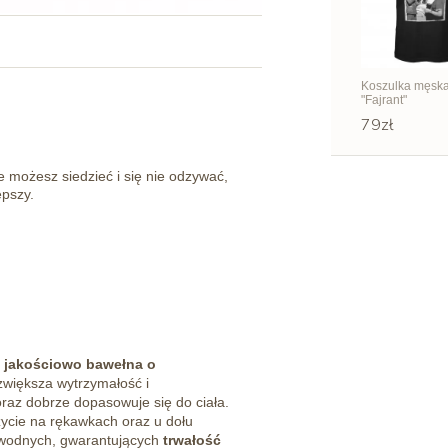
Koszulka męsk
"Fajrant"
79zł
ce możesz siedzieć i się nie odzywać,
epszy.
 jakościowo bawełna o
zwiększa wytrzymałość i
oraz dobrze dopasowuje się do ciała.
zycie na rękawkach oraz u dołu
b wodnych, gwarantujących
trwałość