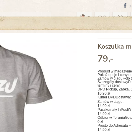
D
A: PONIEDZIAŁEK, 10 SIERPNIA
Koszulka m
79
,-
Produkt w magazynie
Pokaż opcje i ceny d
Zamów w ciągu:
--
do 
Szczegóły dostawy
Po
terminy i ceny.
DPD Pickup, Żabka, S
10.90 zł
Kurier DPD
Dostawa: 
Zamów w ciągu:
--
14.90 zł
Paczkomaty InPost
W 
14.90 zł
Odbiór w Toruniu
Goto
0 zł
Prosto do Adresata – 
14.90 zł