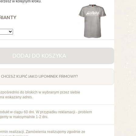
erzesz w kolejnym kroku.
RIANTY
DODAJ DO KOSZYKA
CHCESZ KUPIĆ JAKO UPOMINEK FIRMOWY?
ezpośrednio do bliskich w wybranym przez siebie
 na wskazany adres.
odukt w ciągu 60 dni. W przypadku reklamacji - problem
ujemy w maksymalnie 1-2 dni.
rmin realizacji. Zamówienia realizujemy zgodnie ze