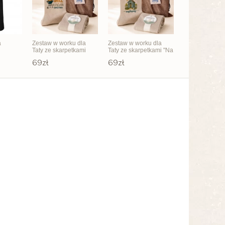
a
Zestaw w worku dla
Zestaw w worku dla
Taty ze skarpetkami
Taty ze skarpetkami "Na
"Chill Grill"
działce najlepiej"
69zł
69zł