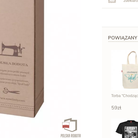
zdeklar
POWIĄZANY
Torba "Chodzący
59zł