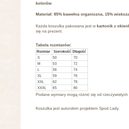
kolorów
.
Materiał: 85% bawełna organiczna, 15% wiskoz
Każda koszulka pakowana jest w
kartonik z okie
się na prezent.
Tabela rozmiarów:
Rozmiar
Szerokość
Długość
S
50
70
M
53
72
L
56
74
XL
59
76
XXL
62
78
XXXL
65
80
Podane wymiary mogą różnić się od rzeczywistych 
Koszulka jest autorskim projektem Spod Lady.