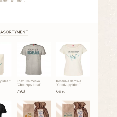
owanym terminem.
 ASORTYMENT
 ideał"
Koszulka męska
Koszulka damska
"Chodzący ideał"
"Chodzący ideał"
79zł
69zł