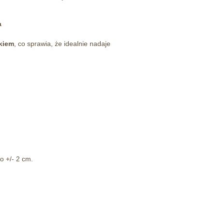
a
nkiem
, co sprawia, że idealnie nadaje
o +/- 2 cm.