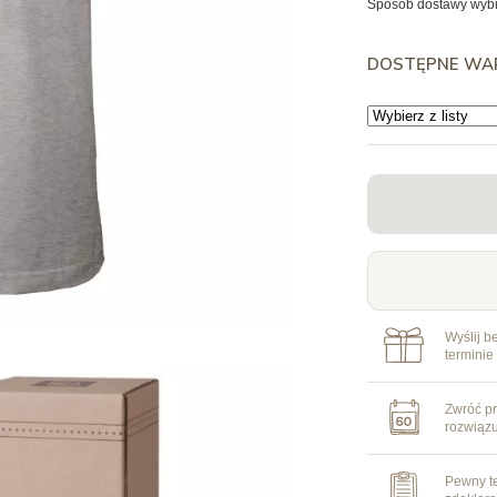
Sposób dostawy wybi
DOSTĘPNE WA
Wyślij b
terminie
Zwróć pr
rozwiąz
Pewny te