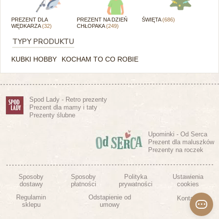
PREZENT DLA
PREZENT NA DZIEŃ
ŚWIĘTA
(686)
WĘDKARZA
(32)
CHŁOPAKA
(249)
TYPY PRODUKTU
KUBKI HOBBY
KOCHAM TO CO ROBIE
Spod Lady - Retro prezenty
Prezent dla mamy i taty
Prezenty ślubne
Upominki - Od Serca
Prezent dla maluszków
Prezenty na roczek
Sposoby
Sposoby
Polityka
Ustawienia
dostawy
płatności
prywatności
cookies
Regulamin
Odstapienie od
Kontakt
sklepu
umowy