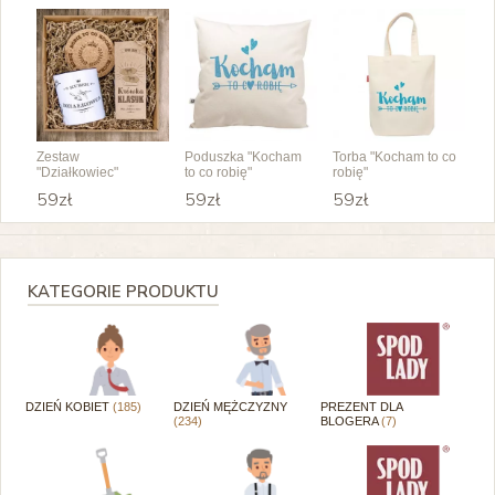
Zestaw
Poduszka "Kocham
Torba "Kocham to co
"Działkowiec"
to co robię"
robię"
59zł
59zł
59zł
KATEGORIE PRODUKTU
DZIEŃ KOBIET
(185)
DZIEŃ MĘŻCZYZNY
PREZENT DLA
(234)
BLOGERA
(7)