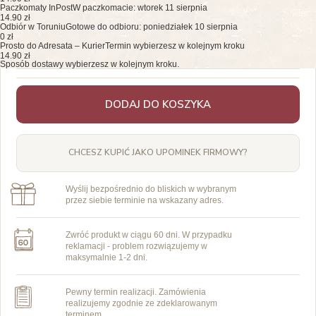
Paczkomaty InPost
W paczkomacie: wtorek 11 sierpnia
14.90 zł
Odbiór w Toruniu
Gotowe do odbioru: poniedziałek 10 sierpnia
0 zł
Prosto do Adresata – Kurier
Termin wybierzesz w kolejnym kroku
14.90 zł
Sposób dostawy wybierzesz w kolejnym kroku.
DODAJ DO KOSZYKA
CHCESZ KUPIĆ JAKO UPOMINEK FIRMOWY?
Wyślij bezpośrednio do bliskich w wybranym
przez siebie terminie na wskazany adres.
Zwróć produkt w ciągu 60 dni. W przypadku
reklamacji - problem rozwiązujemy w
maksymalnie 1-2 dni.
Pewny termin realizacji. Zamówienia
realizujemy zgodnie ze zdeklarowanym
terminem.