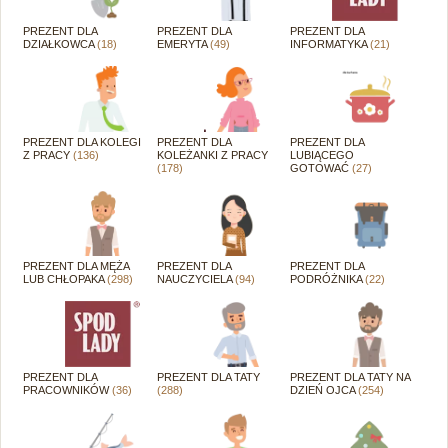
PREZENT DLA
PREZENT DLA
PREZENT DLA
DZIAŁKOWCA
(18)
EMERYTA
(49)
INFORMATYKA
(21)
PREZENT DLA KOLEGI
PREZENT DLA
PREZENT DLA
Z PRACY
(136)
KOLEŻANKI Z PRACY
LUBIĄCEGO
(178)
GOTOWAĆ
(27)
PREZENT DLA MĘŻA
PREZENT DLA
PREZENT DLA
LUB CHŁOPAKA
(298)
NAUCZYCIELA
(94)
PODRÓŻNIKA
(22)
PREZENT DLA
PREZENT DLA TATY
PREZENT DLA TATY NA
PRACOWNIKÓW
(36)
(288)
DZIEŃ OJCA
(254)