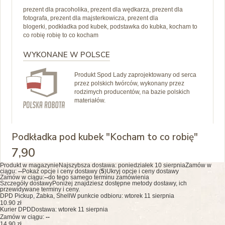
prezent dla pracoholika, prezent dla wędkarza, prezent dla
fotografa, prezent dla majsterkowicza, prezent dla
blogerki, podkładka pod kubek, podstawka do kubka, kocham to
co robię robię to co kocham
WYKONANE W POLSCE
Produkt Spod Lady zaprojektowany od serca
przez polskich twórców, wykonany przez
rodzimych producentów, na bazie polskich
materiałów.
Podkładka pod kubek "Kocham to co robię"
7
,90
Produkt w magazynie
Najszybsza dostawa:
poniedziałek 10 sierpnia
Zamów w
ciągu:
--
Pokaż opcje i ceny dostawy (
5
)
Ukryj opcje i ceny dostawy
Zamów w ciągu:
--
do tego samego terminu zamówienia
Szczegóły dostawy
Poniżej znajdziesz dostępne metody dostawy, ich
przewidywane terminy i ceny.
DPD Pickup, Żabka, Shell
W punkcie odbioru: wtorek 11 sierpnia
10.90 zł
Kurier DPD
Dostawa: wtorek 11 sierpnia
Zamów w ciągu:
--
14.90 zł